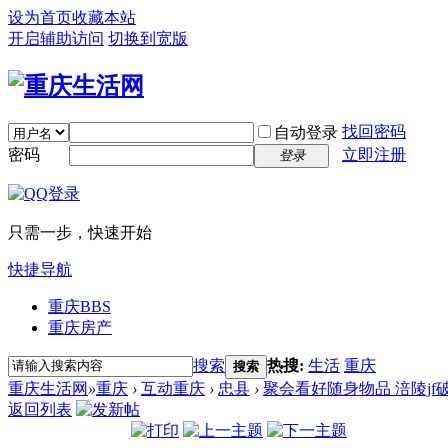
设为首页
收藏本站
开启辅助访问
切换到宽版
找回密码
自动登录
密码
立即注册
登录
只需一步，快速开始
快捷导航
重庆
BBS
重庆房产
搜索
热搜:
生活
重庆
搜索
重庆生活网
»
重庆
›
互动重庆
›
忠县
›
聚会看好随身物品 涪陵j
返回列表