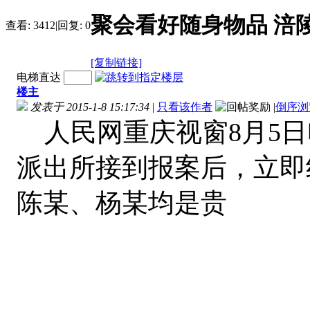
聚会看好随身物品 涪
查看:
3412
|
回复:
0
[复制链接]
电梯直达
楼主
发表于 2015-1-8 15:17:34
|
只看该作者
|
倒序浏
人民网重庆视窗8月5日
派出所接到报案后，立即
陈某、杨某均是贵